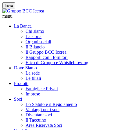
Invia
menu
La Banca
Chi siamo
La storia
Organi sociali
Il Bilancio
Il Gruppo BCC Iccrea
Rapporti con i fornitori
Etica di Gruppo e Whistleblowing
Dove Siamo
La sede
Le filiali
Prodotti
Famiglie e Privati
Imprese
Soci
Lo Statuto e il Regolamento
Vantaggi per i soci
Diventare soci
Il Taccuino
Area Riservata Soci