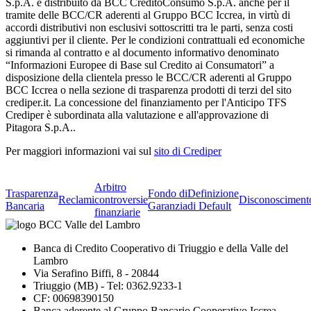
S.p.A. e distribuito da BCC CreditoConsumo S.p.A. anche per il
tramite delle BCC/CR aderenti al Gruppo BCC Iccrea, in virtù di
accordi distributivi non esclusivi sottoscritti tra le parti, senza costi
aggiuntivi per il cliente. Per le condizioni contrattuali ed economiche
si rimanda al contratto e al documento informativo denominato
“Informazioni Europee di Base sul Credito ai Consumatori” a
disposizione della clientela presso le BCC/CR aderenti al Gruppo
BCC Iccrea o nella sezione di trasparenza prodotti di terzi del sito
crediper.it. La concessione del finanziamento per l'Anticipo TFS
Crediper è subordinata alla valutazione e all'approvazione di
Pitagora S.p.A..
Per maggiori informazioni vai sul
sito di Crediper
Arbitro
Trasparenza
Fondo di
Definizione
Reclami
controversie
Disconosciment
Bancaria
Garanzia
di Default
finanziarie
Banca di Credito Cooperativo di Triuggio e della Valle del
Lambro
Via Serafino Biffi, 8 - 20844
Triuggio (MB) - Tel: 0362.9233-1
CF: 00698390150
Banca aderente al Gruppo Bancario Cooperativo Iccrea