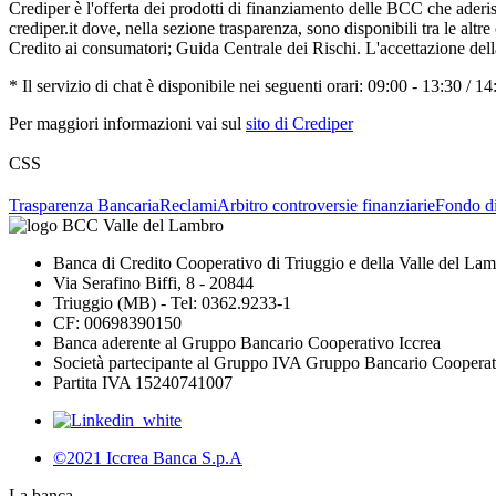
Crediper è l'offerta dei prodotti di finanziamento delle BCC che ader
crediper.it dove, nella sezione trasparenza, sono disponibili tra le al
Credito ai consumatori; Guida Centrale dei Rischi. L'accettazione del
* Il servizio di chat è disponibile nei seguenti orari: 09:00 - 13:30 / 14
Per maggiori informazioni vai sul
sito di Crediper
CSS
Trasparenza Bancaria
Reclami
Arbitro controversie finanziarie
Fondo d
Banca di Credito Cooperativo di Triuggio e della Valle del La
Via Serafino Biffi, 8 - 20844
Triuggio (MB) - Tel: 0362.9233-1
CF: 00698390150
Banca aderente al Gruppo Bancario Cooperativo Iccrea
Società partecipante al Gruppo IVA Gruppo Bancario Cooperat
Partita IVA 15240741007
©2021 Iccrea Banca S.p.A
La banca