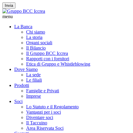
Invia
menu
La Banca
Chi siamo
La storia
Organi sociali
Il Bilancio
Il Gruppo BCC Iccrea
Rapporti con i fornitori
Etica di Gruppo e Whistleblowing
Dove Siamo
La sede
Le filiali
Prodotti
Famiglie e Privati
Imprese
Soci
Lo Statuto e il Regolamento
Vantaggi per i soci
Diventare soci
Il Taccuino
Area Riservata Soci