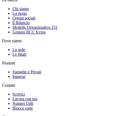
Chi siamo
La storia
Organi sociali
Il Bilancio
Modello Organizzativo 231
Gruppo BCC Iccrea
Dove siamo
La sede
Le filiali
Prodotti
Famiglie e Privati
Imprese
Contatti
Scrivici
Lavora con noi
Numeri Utili
Blocco carte