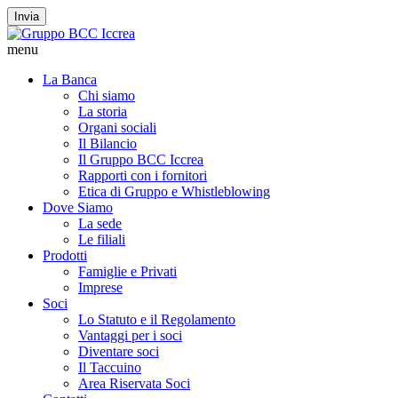
Invia
menu
La Banca
Chi siamo
La storia
Organi sociali
Il Bilancio
Il Gruppo BCC Iccrea
Rapporti con i fornitori
Etica di Gruppo e Whistleblowing
Dove Siamo
La sede
Le filiali
Prodotti
Famiglie e Privati
Imprese
Soci
Lo Statuto e il Regolamento
Vantaggi per i soci
Diventare soci
Il Taccuino
Area Riservata Soci