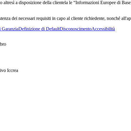
no altresì a disposizione della clientela le “Informazioni Europee di Bas
tenza dei necessari requisiti in capo al cliente richiedente, nonché all
i Garanzia
Definizione di Default
Disconoscimento
Accessibilità
mbro
ivo Iccrea