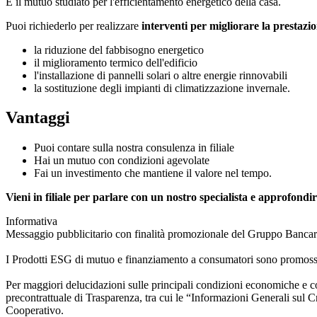
È il mutuo studiato per l'efficientamento energetico della casa.
Puoi richiederlo per realizzare
interventi per migliorare la prestazi
la riduzione del fabbisogno energetico
il miglioramento termico dell'edificio
l'installazione di pannelli solari o altre energie rinnovabili
la sostituzione degli impianti di climatizzazione invernale.
Vantaggi
Puoi contare sulla nostra consulenza in filiale
Hai un mutuo con condizioni agevolate
Fai un investimento che mantiene il valore nel tempo.
Vieni in filiale per parlare con un nostro specialista e approfondi
Informativa
Messaggio pubblicitario con finalità promozionale del Gruppo Bancar
I Prodotti ESG di mutuo e finanziamento a consumatori sono promossi 
Per maggiori delucidazioni sulle principali condizioni economiche e co
precontrattuale di Trasparenza, tra cui le “Informazioni Generali sul C
Cooperativo.