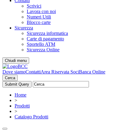
Contatti
Scrivici
Lavora con noi
Numeri Utili
Blocco carte
Sicurezza
Sicurezza informatica
Carte di pagamento
Sportello ATM
Sicurezza Online
Chiudi menu
Dove siamo
Contatti
Area Riservata Soci
Banca Online
Cerca
Home
>
Prodotti
>
Catalogo Prodotti