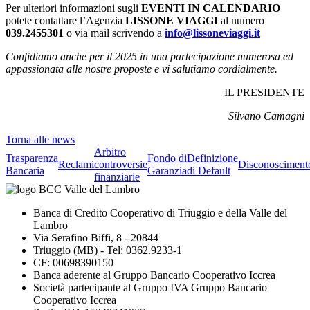
Per ulteriori informazioni sugli
EVENTI IN CALENDARIO
potete contattare l’Agenzia
LISSONE VIAGGI
al numero
039.2455301
o via mail scrivendo a
info@lissoneviaggi.it
Confidiamo anche per il 2025 in una partecipazione numerosa ed
appassionata alle nostre proposte e vi salutiamo cordialmente.
IL PRESIDENTE
Silvano Camagni
Torna alle news
Arbitro
Trasparenza
Fondo di
Definizione
Reclami
controversie
Disconosciment
Bancaria
Garanzia
di Default
finanziarie
Banca di Credito Cooperativo di Triuggio e della Valle del
Lambro
Via Serafino Biffi, 8 - 20844
Triuggio (MB) - Tel: 0362.9233-1
CF: 00698390150
Banca aderente al Gruppo Bancario Cooperativo Iccrea
Società partecipante al Gruppo IVA Gruppo Bancario
Cooperativo Iccrea