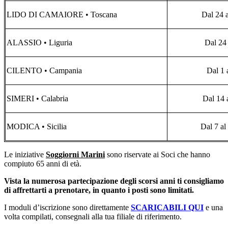
LIDO DI CAMAIORE • Toscana
Dal 24 
ALASSIO • Liguria
Dal 24 
CILENTO • Campania
Dal 1 
SIMERI • Calabria
Dal 14 
MODICA • Sicilia
Dal 7 al
Le iniziative
Soggiorni Marini
sono riservate ai Soci che hanno
compiuto 65 anni di età.
Vista la numerosa partecipazione degli scorsi anni ti consigliamo
di affrettarti a prenotare, in quanto i posti sono limitati.
I moduli d’iscrizione sono direttamente
SCARICABILI QUI
e una
volta compilati, consegnali alla tua filiale di riferimento.