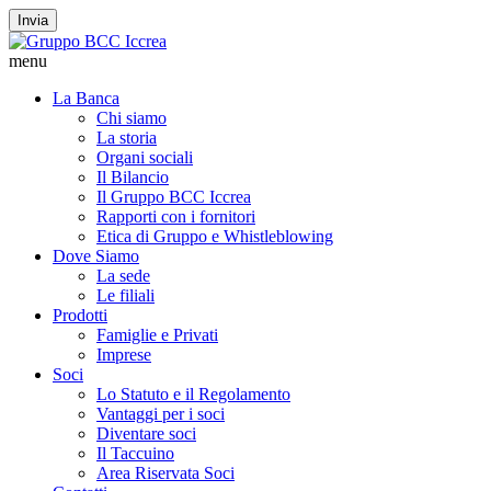
Invia
menu
La Banca
Chi siamo
La storia
Organi sociali
Il Bilancio
Il Gruppo BCC Iccrea
Rapporti con i fornitori
Etica di Gruppo e Whistleblowing
Dove Siamo
La sede
Le filiali
Prodotti
Famiglie e Privati
Imprese
Soci
Lo Statuto e il Regolamento
Vantaggi per i soci
Diventare soci
Il Taccuino
Area Riservata Soci