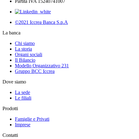
Partita IVA 15240741007
©2021 Iccrea Banca S.p.A
La banca
Chi siamo
La storia
Organi sociali
Il Bilancio
Modello Organizzativo 231
Gruppo BCC Iccrea
Dove siamo
La sede
Le filiali
Prodotti
Famiglie e Privati
Imprese
Contatti