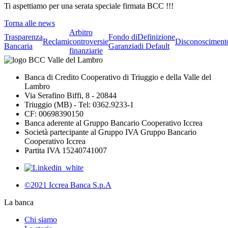
Ti aspettiamo per una serata speciale firmata BCC !!!
Torna alle news
Arbitro
Trasparenza
Fondo di
Definizione
Reclami
controversie
Disconosciment
Bancaria
Garanzia
di Default
finanziarie
Banca di Credito Cooperativo di Triuggio e della Valle del
Lambro
Via Serafino Biffi, 8 - 20844
Triuggio (MB) - Tel: 0362.9233-1
CF: 00698390150
Banca aderente al Gruppo Bancario Cooperativo Iccrea
Società partecipante al Gruppo IVA Gruppo Bancario
Cooperativo Iccrea
Partita IVA 15240741007
©2021 Iccrea Banca S.p.A
La banca
Chi siamo