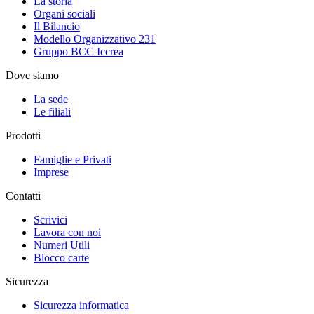
La storia
Organi sociali
Il Bilancio
Modello Organizzativo 231
Gruppo BCC Iccrea
Dove siamo
La sede
Le filiali
Prodotti
Famiglie e Privati
Imprese
Contatti
Scrivici
Lavora con noi
Numeri Utili
Blocco carte
Sicurezza
Sicurezza informatica