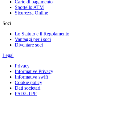
Carte di pagamento
Sportello ATM
Sicurezza Online
Soci
Lo Statuto e il Regolamento
Vantaggi per i soci
Diventare soci
Legal
Privacy
Informative Privacy
Informativa swift
Cookie policy
Dati societari
PSD2-TPP