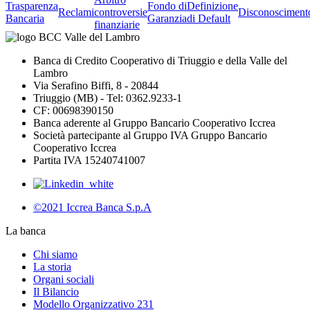
Trasparenza
Fondo di
Definizione
Reclami
controversie
Disconosciment
Bancaria
Garanzia
di Default
finanziarie
Banca di Credito Cooperativo di Triuggio e della Valle del
Lambro
Via Serafino Biffi, 8 - 20844
Triuggio (MB) - Tel: 0362.9233-1
CF: 00698390150
Banca aderente al Gruppo Bancario Cooperativo Iccrea
Società partecipante al Gruppo IVA Gruppo Bancario
Cooperativo Iccrea
Partita IVA 15240741007
©2021 Iccrea Banca S.p.A
La banca
Chi siamo
La storia
Organi sociali
Il Bilancio
Modello Organizzativo 231