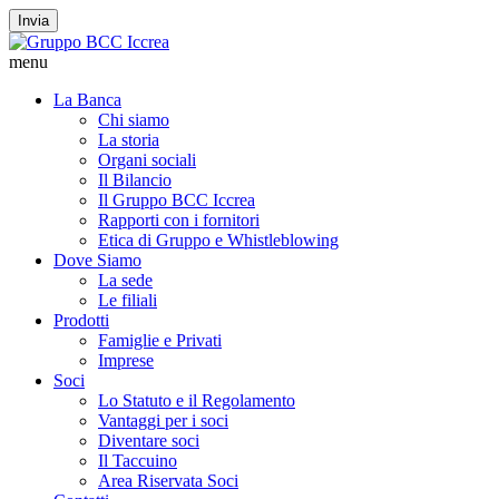
Invia
menu
La Banca
Chi siamo
La storia
Organi sociali
Il Bilancio
Il Gruppo BCC Iccrea
Rapporti con i fornitori
Etica di Gruppo e Whistleblowing
Dove Siamo
La sede
Le filiali
Prodotti
Famiglie e Privati
Imprese
Soci
Lo Statuto e il Regolamento
Vantaggi per i soci
Diventare soci
Il Taccuino
Area Riservata Soci