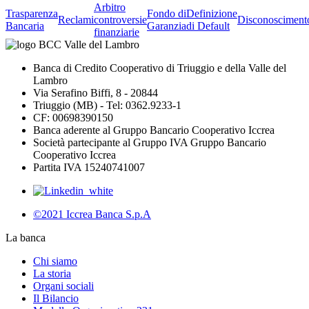
Arbitro
Trasparenza
Fondo di
Definizione
Reclami
controversie
Disconosciment
Bancaria
Garanzia
di Default
finanziarie
Banca di Credito Cooperativo di Triuggio e della Valle del
Lambro
Via Serafino Biffi, 8 - 20844
Triuggio (MB) - Tel: 0362.9233-1
CF: 00698390150
Banca aderente al Gruppo Bancario Cooperativo Iccrea
Società partecipante al Gruppo IVA Gruppo Bancario
Cooperativo Iccrea
Partita IVA 15240741007
©2021 Iccrea Banca S.p.A
La banca
Chi siamo
La storia
Organi sociali
Il Bilancio