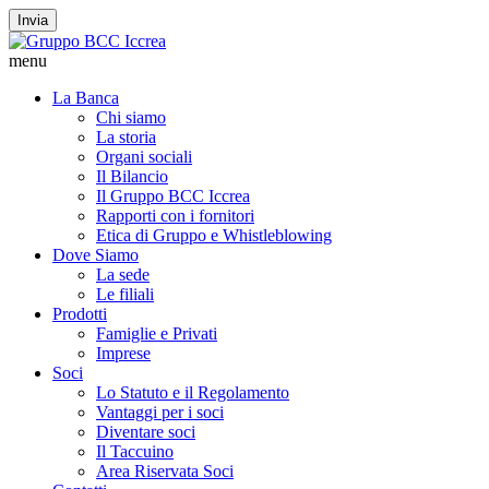
Invia
menu
La Banca
Chi siamo
La storia
Organi sociali
Il Bilancio
Il Gruppo BCC Iccrea
Rapporti con i fornitori
Etica di Gruppo e Whistleblowing
Dove Siamo
La sede
Le filiali
Prodotti
Famiglie e Privati
Imprese
Soci
Lo Statuto e il Regolamento
Vantaggi per i soci
Diventare soci
Il Taccuino
Area Riservata Soci