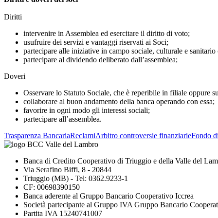
Diritti
intervenire in Assemblea ed esercitare il diritto di voto;
usufruire dei servizi e vantaggi riservati ai Soci;
partecipare alle iniziative in campo sociale, culturale e sanitario
partecipare al dividendo deliberato dall’assemblea;
Doveri
Osservare lo Statuto Sociale, che è reperibile in filiale oppure sul
collaborare al buon andamento della banca operando con essa;
favorire in ogni modo gli interessi sociali;
partecipare all’assemblea.
Trasparenza Bancaria
Reclami
Arbitro controversie finanziarie
Fondo d
Banca di Credito Cooperativo di Triuggio e della Valle del La
Via Serafino Biffi, 8 - 20844
Triuggio (MB) - Tel: 0362.9233-1
CF: 00698390150
Banca aderente al Gruppo Bancario Cooperativo Iccrea
Società partecipante al Gruppo IVA Gruppo Bancario Cooperat
Partita IVA 15240741007