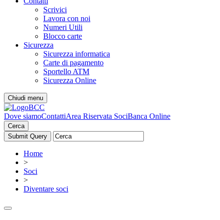
Contatti
Scrivici
Lavora con noi
Numeri Utili
Blocco carte
Sicurezza
Sicurezza informatica
Carte di pagamento
Sportello ATM
Sicurezza Online
Chiudi menu
Dove siamo
Contatti
Area Riservata Soci
Banca Online
Cerca
Home
>
Soci
>
Diventare soci