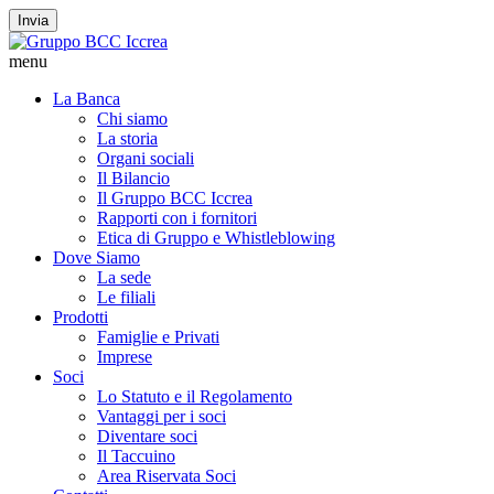
Invia
menu
La Banca
Chi siamo
La storia
Organi sociali
Il Bilancio
Il Gruppo BCC Iccrea
Rapporti con i fornitori
Etica di Gruppo e Whistleblowing
Dove Siamo
La sede
Le filiali
Prodotti
Famiglie e Privati
Imprese
Soci
Lo Statuto e il Regolamento
Vantaggi per i soci
Diventare soci
Il Taccuino
Area Riservata Soci