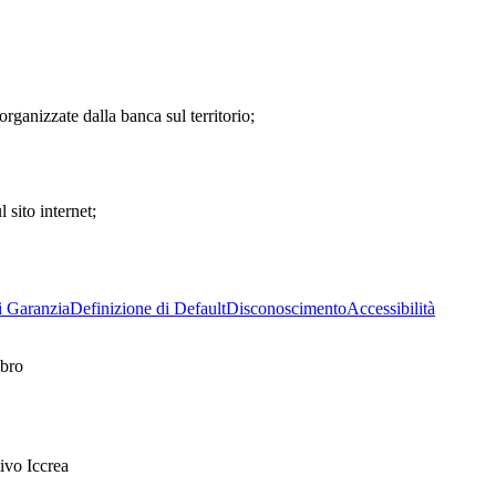
 organizzate dalla banca sul territorio;
 sito internet;
i Garanzia
Definizione di Default
Disconoscimento
Accessibilità
mbro
ivo Iccrea