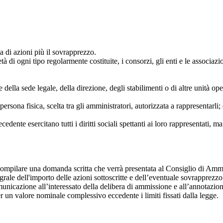
a di azioni più il sovrapprezzo.
 di ogni tipo regolarmente costituite, i consorzi, gli enti e le associazio
ne della sede legale, della direzione, degli stabilimenti o di altre unità o
 persona fisica, scelta tra gli amministratori, autorizzata a rappresentarl
edente esercitano tutti i diritti sociali spettanti ai loro rappresentati, ma
e compilare una domanda scritta che verrà presentata al Consiglio di Amm
grale dell'importo delle azioni sottoscritte e dell’eventuale sovrapprezz
azione all’interessato della delibera di ammissione e all’annotazione di
 un valore nominale complessivo eccedente i limiti fissati dalla legge.