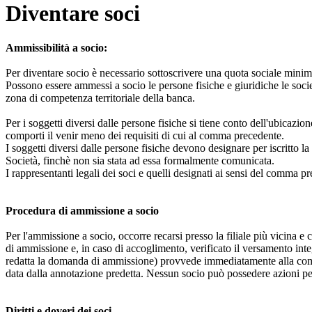
Diventare soci
Ammissibilità a socio:
Per diventare socio è necessario sottoscrivere una quota sociale minim
Possono essere ammessi a socio le persone fisiche e giuridiche le società
zona di competenza territoriale della banca.
Per i soggetti diversi dalle persone fisiche si tiene conto dell'ubicazio
comporti il venir meno dei requisiti di cui al comma precedente.
I soggetti diversi dalle persone fisiche devono designare per iscritto la
Società, finchè non sia stata ad essa formalmente comunicata.
I rappresentanti legali dei soci e quelli designati ai sensi del comma prec
Procedura di ammissione a socio
Per l'ammissione a socio, occorre recarsi presso la filiale più vicina 
di ammissione e, in caso di accoglimento, verificato il versamento inte
redatta la domanda di ammissione) provvede immediatamente alla comunic
data dalla annotazione predetta. Nessun socio può possedere azioni per
Diritti e doveri dei soci