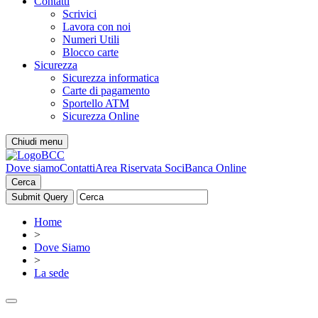
Contatti
Scrivici
Lavora con noi
Numeri Utili
Blocco carte
Sicurezza
Sicurezza informatica
Carte di pagamento
Sportello ATM
Sicurezza Online
Chiudi menu
Dove siamo
Contatti
Area Riservata Soci
Banca Online
Cerca
Home
>
Dove Siamo
>
La sede