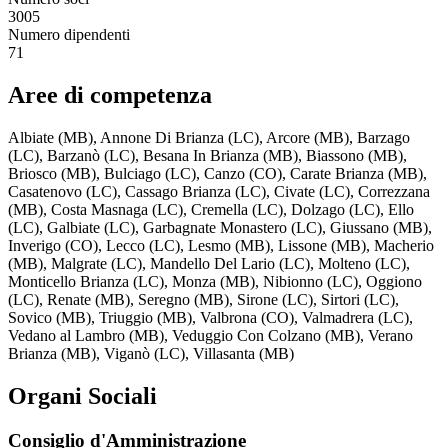
3005
Numero dipendenti
71
Aree di competenza
Albiate (MB), Annone Di Brianza (LC), Arcore (MB), Barzago
(LC), Barzanò (LC), Besana In Brianza (MB), Biassono (MB),
Briosco (MB), Bulciago (LC), Canzo (CO), Carate Brianza (MB),
Casatenovo (LC), Cassago Brianza (LC), Civate (LC), Correzzana
(MB), Costa Masnaga (LC), Cremella (LC), Dolzago (LC), Ello
(LC), Galbiate (LC), Garbagnate Monastero (LC), Giussano (MB),
Inverigo (CO), Lecco (LC), Lesmo (MB), Lissone (MB), Macherio
(MB), Malgrate (LC), Mandello Del Lario (LC), Molteno (LC),
Monticello Brianza (LC), Monza (MB), Nibionno (LC), Oggiono
(LC), Renate (MB), Seregno (MB), Sirone (LC), Sirtori (LC),
Sovico (MB), Triuggio (MB), Valbrona (CO), Valmadrera (LC),
Vedano al Lambro (MB), Veduggio Con Colzano (MB), Verano
Brianza (MB), Viganò (LC), Villasanta (MB)
Organi Sociali
Consiglio d'Amministrazione