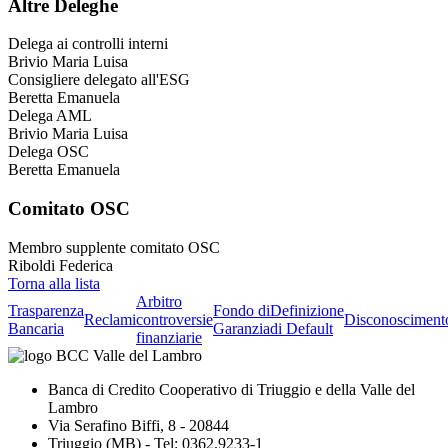
Altre Deleghe
Delega ai controlli interni
Brivio Maria Luisa
Consigliere delegato all'ESG
Beretta Emanuela
Delega AML
Brivio Maria Luisa
Delega OSC
Beretta Emanuela
Comitato OSC
Membro supplente comitato OSC
Riboldi Federica
Torna alla lista
Arbitro
Trasparenza
Fondo di
Definizione
Reclami
controversie
Disconosciment
Bancaria
Garanzia
di Default
finanziarie
Banca di Credito Cooperativo di Triuggio e della Valle del
Lambro
Via Serafino Biffi, 8 - 20844
Triuggio (MB) - Tel: 0362.9233-1