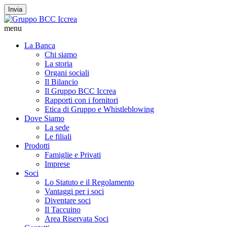
Invia
menu
La Banca
Chi siamo
La storia
Organi sociali
Il Bilancio
Il Gruppo BCC Iccrea
Rapporti con i fornitori
Etica di Gruppo e Whistleblowing
Dove Siamo
La sede
Le filiali
Prodotti
Famiglie e Privati
Imprese
Soci
Lo Statuto e il Regolamento
Vantaggi per i soci
Diventare soci
Il Taccuino
Area Riservata Soci