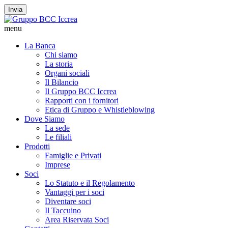
Invia
menu
La Banca
Chi siamo
La storia
Organi sociali
Il Bilancio
Il Gruppo BCC Iccrea
Rapporti con i fornitori
Etica di Gruppo e Whistleblowing
Dove Siamo
La sede
Le filiali
Prodotti
Famiglie e Privati
Imprese
Soci
Lo Statuto e il Regolamento
Vantaggi per i soci
Diventare soci
Il Taccuino
Area Riservata Soci