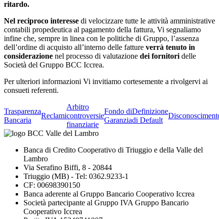
ritardo.
Nel reciproco interesse
di velocizzare tutte le attività amministrative
contabili propedeutica al pagamento della fattura, Vi segnaliamo
infine che, sempre in linea con le politiche di Gruppo, l’assenza
dell’ordine di acquisto all’interno delle fatture
verrà tenuto in
considerazione
nel processo di valutazione
dei fornitori
delle
Società del Gruppo BCC Iccrea.
Per ulteriori informazioni Vi invitiamo cortesemente a rivolgervi ai
consueti referenti.
Arbitro
Trasparenza
Fondo di
Definizione
Reclami
controversie
Disconosciment
Bancaria
Garanzia
di Default
finanziarie
Banca di Credito Cooperativo di Triuggio e della Valle del
Lambro
Via Serafino Biffi, 8 - 20844
Triuggio (MB) - Tel: 0362.9233-1
CF: 00698390150
Banca aderente al Gruppo Bancario Cooperativo Iccrea
Società partecipante al Gruppo IVA Gruppo Bancario
Cooperativo Iccrea