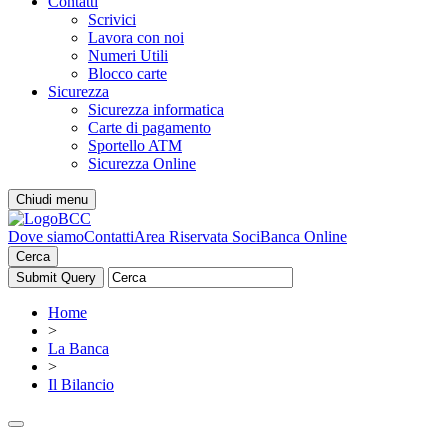
Contatti
Scrivici
Lavora con noi
Numeri Utili
Blocco carte
Sicurezza
Sicurezza informatica
Carte di pagamento
Sportello ATM
Sicurezza Online
Chiudi menu
Dove siamo
Contatti
Area Riservata Soci
Banca Online
Cerca
Home
>
La Banca
>
Il Bilancio