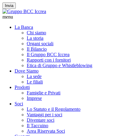
Invia
menu
La Banca
Chi siamo
La storia
Organi sociali
Il Bilancio
Il Gruppo BCC Iccrea
Rapporti con i fornitori
Etica di Gruppo e Whistleblowing
Dove Siamo
La sede
Le filiali
Prodotti
Famiglie e Privati
Imprese
Soci
Lo Statuto e il Regolamento
Vantaggi per i soci
Diventare soci
Il Taccuino
Area Riservata Soci