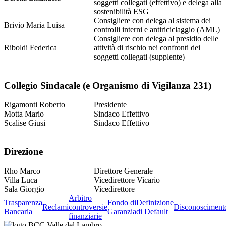
soggetti collegati (effettivo) e delega alla
sostenibilità ESG
Consigliere con delega al sistema dei
Brivio Maria Luisa
controlli interni e antiriciclaggio (AML)
Consigliere con delega al presidio delle
Riboldi Federica
attività di rischio nei confronti dei
soggetti collegati (supplente)
Collegio Sindacale (e Organismo di Vigilanza 231)
Rigamonti Roberto
Presidente
Motta Mario
Sindaco Effettivo
Scalise Giusi
Sindaco Effettivo
Direzione
Rho Marco
Direttore Generale
Villa Luca
Vicedirettore Vicario
Sala Giorgio
Vicedirettore
Arbitro
Trasparenza
Fondo di
Definizione
Reclami
controversie
Disconosciment
Bancaria
Garanzia
di Default
finanziarie