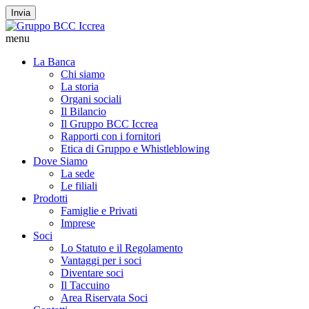
Invia
menu
La Banca
Chi siamo
La storia
Organi sociali
Il Bilancio
Il Gruppo BCC Iccrea
Rapporti con i fornitori
Etica di Gruppo e Whistleblowing
Dove Siamo
La sede
Le filiali
Prodotti
Famiglie e Privati
Imprese
Soci
Lo Statuto e il Regolamento
Vantaggi per i soci
Diventare soci
Il Taccuino
Area Riservata Soci