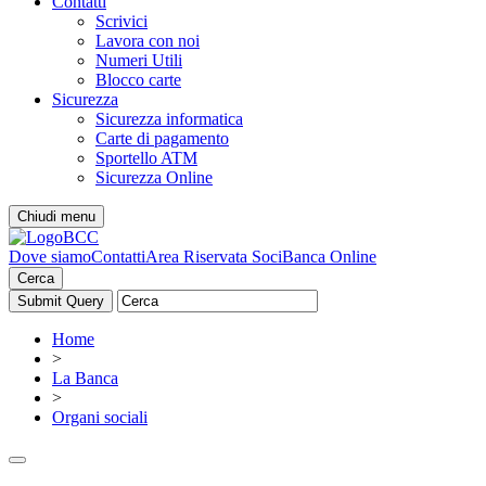
Contatti
Scrivici
Lavora con noi
Numeri Utili
Blocco carte
Sicurezza
Sicurezza informatica
Carte di pagamento
Sportello ATM
Sicurezza Online
Chiudi menu
Dove siamo
Contatti
Area Riservata Soci
Banca Online
Cerca
Home
>
La Banca
>
Organi sociali