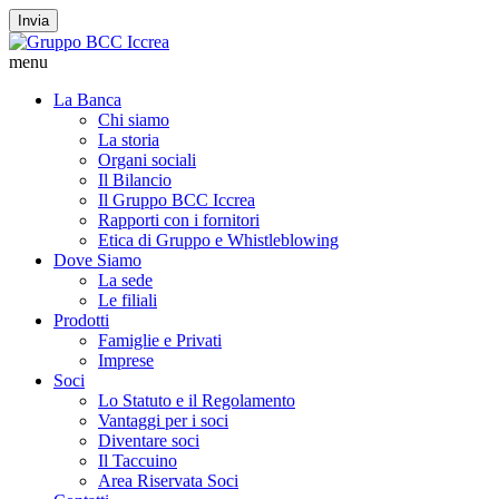
Invia
menu
La Banca
Chi siamo
La storia
Organi sociali
Il Bilancio
Il Gruppo BCC Iccrea
Rapporti con i fornitori
Etica di Gruppo e Whistleblowing
Dove Siamo
La sede
Le filiali
Prodotti
Famiglie e Privati
Imprese
Soci
Lo Statuto e il Regolamento
Vantaggi per i soci
Diventare soci
Il Taccuino
Area Riservata Soci