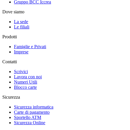
Gruppo BCC Iccrea
Dove siamo
La sede
Le filiali
Prodotti
Famiglie e Privati
Imprese
Contatti
Scrivici
Lavora con noi
Numeri Utili
Blocco carte
Sicurezza
Sicurezza informatica
Carte di pagamento
Sportello ATM
Sicurezza Online