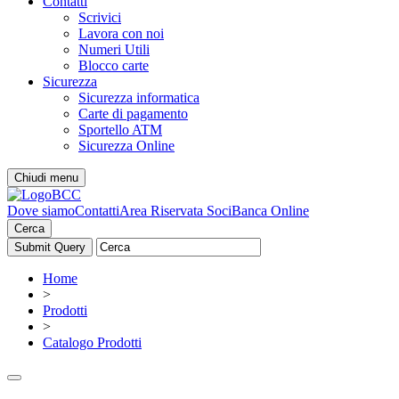
Contatti
Scrivici
Lavora con noi
Numeri Utili
Blocco carte
Sicurezza
Sicurezza informatica
Carte di pagamento
Sportello ATM
Sicurezza Online
Chiudi menu
Dove siamo
Contatti
Area Riservata Soci
Banca Online
Cerca
Home
>
Prodotti
>
Catalogo Prodotti