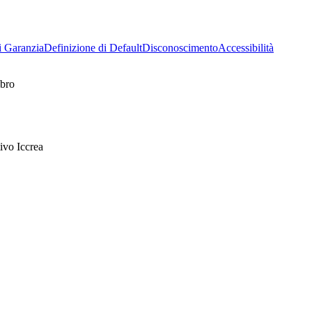
i Garanzia
Definizione di Default
Disconoscimento
Accessibilità
mbro
ivo Iccrea