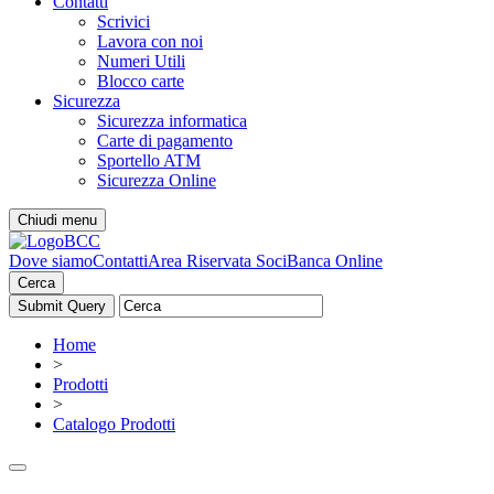
Contatti
Scrivici
Lavora con noi
Numeri Utili
Blocco carte
Sicurezza
Sicurezza informatica
Carte di pagamento
Sportello ATM
Sicurezza Online
Chiudi menu
Dove siamo
Contatti
Area Riservata Soci
Banca Online
Cerca
Home
>
Prodotti
>
Catalogo Prodotti