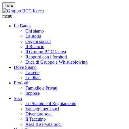
Invia
menu
La Banca
Chi siamo
La storia
Organi sociali
Il Bilancio
Il Gruppo BCC Iccrea
Rapporti con i fornitori
Etica di Gruppo e Whistleblowing
Dove Siamo
La sede
Le filiali
Prodotti
Famiglie e Privati
Imprese
Soci
Lo Statuto e il Regolamento
Vantaggi per i soci
Diventare soci
Il Taccuino
Area Riservata Soci