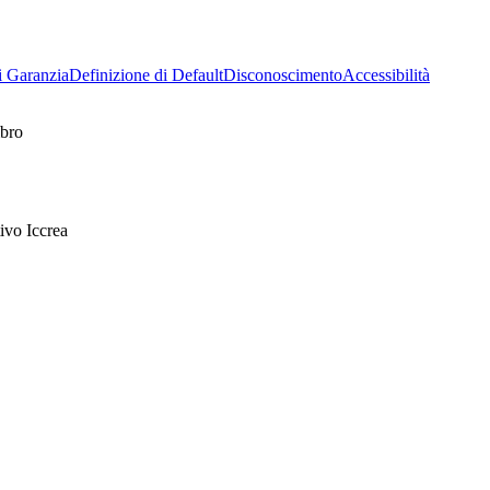
i Garanzia
Definizione di Default
Disconoscimento
Accessibilità
mbro
ivo Iccrea