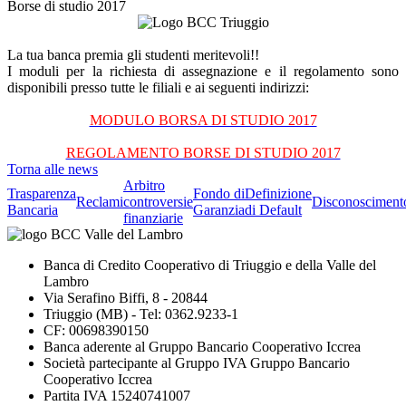
Borse di studio 2017
La tua banca premia gli studenti meritevoli!!
I moduli per la richiesta di assegnazione e il regolamento sono
disponibili presso tutte le filiali e ai seguenti indirizzi:
MODULO BORSA DI STUDIO 2017
REGOLAMENTO BORSE DI STUDIO 2017
Torna alle news
Arbitro
Trasparenza
Fondo di
Definizione
Reclami
controversie
Disconosciment
Bancaria
Garanzia
di Default
finanziarie
Banca di Credito Cooperativo di Triuggio e della Valle del
Lambro
Via Serafino Biffi, 8 - 20844
Triuggio (MB) - Tel: 0362.9233-1
CF: 00698390150
Banca aderente al Gruppo Bancario Cooperativo Iccrea
Società partecipante al Gruppo IVA Gruppo Bancario
Cooperativo Iccrea
Partita IVA 15240741007