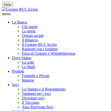
Invia
menu
La Banca
Chi siamo
La storia
Organi sociali
Il Bilancio
Il Gruppo BCC Iccrea
Rapporti con i fornitori
Etica di Gruppo e Whistleblowing
Dove Siamo
La sede
Le filiali
Prodotti
Famiglie e Privati
Imprese
Soci
Lo Statuto e il Regolamento
Vantaggi per i soci
Diventare soci
Il Taccuino
Area Riservata Soci