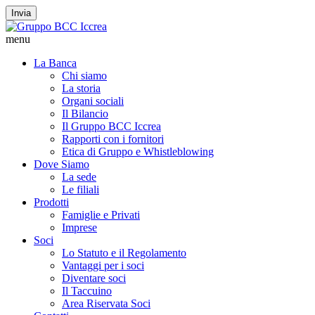
Invia
menu
La Banca
Chi siamo
La storia
Organi sociali
Il Bilancio
Il Gruppo BCC Iccrea
Rapporti con i fornitori
Etica di Gruppo e Whistleblowing
Dove Siamo
La sede
Le filiali
Prodotti
Famiglie e Privati
Imprese
Soci
Lo Statuto e il Regolamento
Vantaggi per i soci
Diventare soci
Il Taccuino
Area Riservata Soci