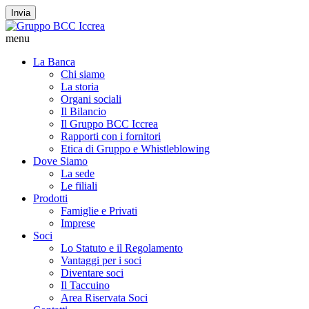
Invia
menu
La Banca
Chi siamo
La storia
Organi sociali
Il Bilancio
Il Gruppo BCC Iccrea
Rapporti con i fornitori
Etica di Gruppo e Whistleblowing
Dove Siamo
La sede
Le filiali
Prodotti
Famiglie e Privati
Imprese
Soci
Lo Statuto e il Regolamento
Vantaggi per i soci
Diventare soci
Il Taccuino
Area Riservata Soci