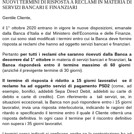
NUOVI TERMINI DI RISPOSTA A RECLAMI IN MATERIA DI
SERVIZI BANCARI E FINANZIARI
Gentile Cliente,
il 1° ottobre 2020 entrano in vigore le nuove disposizioni, emanate
dalla Banca d’Italia e dal Ministero dell’Economia e delle Finanze,
con cui sono stati modificati i termini entro cui la Banca deve fornire
risposta ai reclami che hanno ad oggetto servizi bancari e finanziari.
Pertanto
per tutti i reclami che saranno ricevuti dalla Banca a
decorrere dal 1° ottobre
in materia di servizi bancari e finanziari,
la
Banca risponderà entro il termine massimo di 60 giorni
(anziché il previgente termine di 30 giorni).
Il termine di risposta è ridotto a
15 giorni lavorativi
se il
reclamo ha ad oggetto servizi di pagamento PSD2
(come, ad
esempio, bonifici, addebiti Sepa Direct Debit, addebiti su carte di
debito e carte di credito). Con riferimento a tali servizi, se, in
situazioni eccezionali, la Banca non può rispondere entro i 15 giorni
lavorativi, invia una risposta interlocutoria, indicando le ragioni del
ritardo e specificando il termine entro il quale il Cliente otterrà una
risposta definitiva. In ogni caso il termine per il riscontro definitivo
non supera i 35 giorni lavorativi.
I termini sopra indicati si applicano anche se la contestazione ha ad