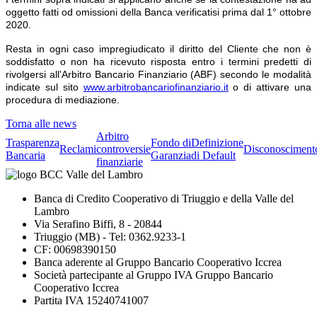
oggetto fatti od omissioni della Banca verificatisi prima dal 1° ottobre
2020.
Resta in ogni caso impregiudicato il diritto del Cliente che non è
soddisfatto o non ha ricevuto risposta entro i termini predetti di
rivolgersi all'Arbitro Bancario Finanziario (ABF) secondo le modalità
indicate sul sito
www.arbitrobancariofinanziario.it
o di attivare una
procedura di mediazione.
Torna alle news
Arbitro
Trasparenza
Fondo di
Definizione
Reclami
controversie
Disconosciment
Bancaria
Garanzia
di Default
finanziarie
Banca di Credito Cooperativo di Triuggio e della Valle del
Lambro
Via Serafino Biffi, 8 - 20844
Triuggio (MB) - Tel: 0362.9233-1
CF: 00698390150
Banca aderente al Gruppo Bancario Cooperativo Iccrea
Società partecipante al Gruppo IVA Gruppo Bancario
Cooperativo Iccrea
Partita IVA 15240741007