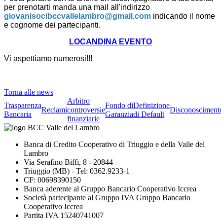
per prenotarti manda una mail all'indirizzo
giovanisocibccvallelambro@gmail.com
indicando il nome
e cognome dei partecipanti.
LOCANDINA EVENTO
Vi aspettiamo numerosi!!!
Torna alle news
Arbitro
Trasparenza
Fondo di
Definizione
Reclami
controversie
Disconosciment
Bancaria
Garanzia
di Default
finanziarie
Banca di Credito Cooperativo di Triuggio e della Valle del
Lambro
Via Serafino Biffi, 8 - 20844
Triuggio (MB) - Tel: 0362.9233-1
CF: 00698390150
Banca aderente al Gruppo Bancario Cooperativo Iccrea
Società partecipante al Gruppo IVA Gruppo Bancario
Cooperativo Iccrea
Partita IVA 15240741007