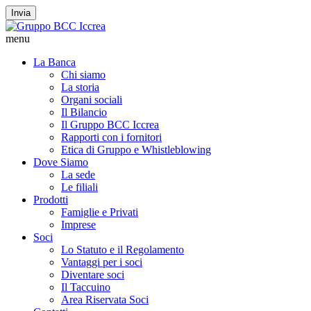
Invia
menu
La Banca
Chi siamo
La storia
Organi sociali
Il Bilancio
Il Gruppo BCC Iccrea
Rapporti con i fornitori
Etica di Gruppo e Whistleblowing
Dove Siamo
La sede
Le filiali
Prodotti
Famiglie e Privati
Imprese
Soci
Lo Statuto e il Regolamento
Vantaggi per i soci
Diventare soci
Il Taccuino
Area Riservata Soci