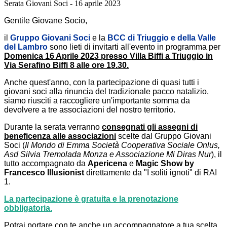
Serata Giovani Soci - 16 aprile 2023
Gentile Giovane Socio,
il
Gruppo Giovani Soci
e la
BCC di Triuggio e della Valle
del Lambro
sono lieti di invitarti all'evento in programma per
Domenica 16 Aprile 2023 presso Villa Biffi a Triuggio in
Via Serafino Biffi 8 alle ore 19.30.
Anche quest'anno, con la partecipazione di quasi tutti i
giovani soci alla rinuncia del tradizionale pacco natalizio,
siamo riusciti a raccogliere un'importante somma da
devolvere a tre associazioni del nostro territorio.
Durante la serata verranno
consegnati gli assegni di
beneficenza alle associazioni
scelte dal Gruppo Giovani
Soci (
Il Mondo di Emma Società Cooperativa Sociale Onlus,
Asd Silvia Tremolada Monza e Associazione Mi Diras Nur
), il
tutto accompagnato da
Apericena
e
Magic Show by
Francesco Illusionist
direttamente da "I soliti ignoti" di RAI
1.
La partecipazione è gratuita e la prenotazione
obbligatoria.
Potrai portare con te anche un accompagnatore a tua scelta,