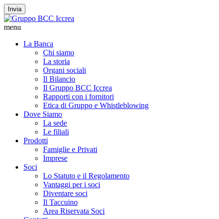
Invia
menu
La Banca
Chi siamo
La storia
Organi sociali
Il Bilancio
Il Gruppo BCC Iccrea
Rapporti con i fornitori
Etica di Gruppo e Whistleblowing
Dove Siamo
La sede
Le filiali
Prodotti
Famiglie e Privati
Imprese
Soci
Lo Statuto e il Regolamento
Vantaggi per i soci
Diventare soci
Il Taccuino
Area Riservata Soci