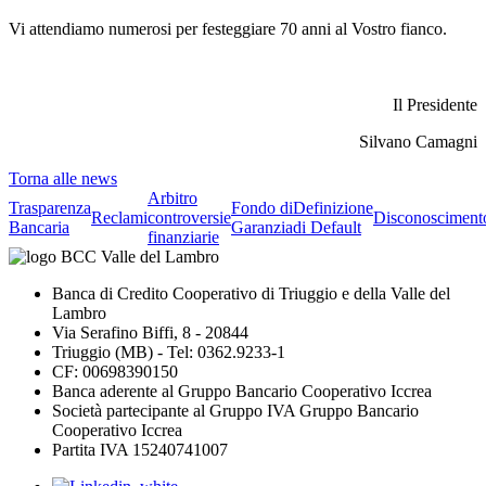
Vi attendiamo numerosi per festeggiare 70 anni al Vostro fianco.
Il Presidente
Silvano Camagni
Torna alle news
Arbitro
Trasparenza
Fondo di
Definizione
Reclami
controversie
Disconosciment
Bancaria
Garanzia
di Default
finanziarie
Banca di Credito Cooperativo di Triuggio e della Valle del
Lambro
Via Serafino Biffi, 8 - 20844
Triuggio (MB) - Tel: 0362.9233-1
CF: 00698390150
Banca aderente al Gruppo Bancario Cooperativo Iccrea
Società partecipante al Gruppo IVA Gruppo Bancario
Cooperativo Iccrea
Partita IVA 15240741007