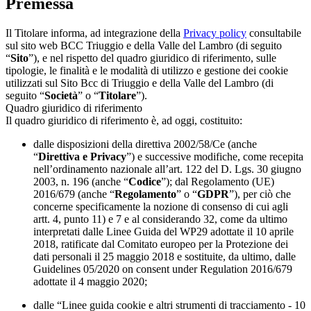
Premessa
Il Titolare informa, ad integrazione della
Privacy policy
consultabile
sul sito web BCC Triuggio e della Valle del Lambro (di seguito
“
Sito
”), e nel rispetto del quadro giuridico di riferimento, sulle
tipologie, le finalità e le modalità di utilizzo e gestione dei cookie
utilizzati sul Sito Bcc di Triuggio e della Valle del Lambro (di
seguito “
Società
” o “
Titolare
”).
Quadro giuridico di riferimento
Il quadro giuridico di riferimento è, ad oggi, costituito:
dalle disposizioni della direttiva 2002/58/Ce (anche
“
Direttiva e Privacy
”) e successive modifiche, come recepita
nell’ordinamento nazionale all’art. 122 del D. Lgs. 30 giugno
2003, n. 196 (anche “
Codice
”); dal Regolamento (UE)
2016/679 (anche “
Regolamento
” o “
GDPR
”), per ciò che
concerne specificamente la nozione di consenso di cui agli
artt. 4, punto 11) e 7 e al considerando 32, come da ultimo
interpretati dalle Linee Guida del WP29 adottate il 10 aprile
2018, ratificate dal Comitato europeo per la Protezione dei
dati personali il 25 maggio 2018 e sostituite, da ultimo, dalle
Guidelines 05/2020 on consent under Regulation 2016/679
adottate il 4 maggio 2020;
dalle “Linee guida cookie e altri strumenti di tracciamento - 10