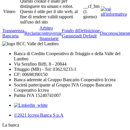
Questo cookie è usato per
distinguere tra umani e robot.
__cf_bm
Vimeo
Questo è utile per il sito web, al
(1
fine di rendere validi rapporti
giorno)
sull'uso del sito
Arbitro
Trasparenza
Fondo di
Definizione
Reclami
controversie
Disconosciment
Bancaria
Garanzia
di Default
finanziarie
Banca di Credito Cooperativo di Triuggio e della Valle del
Lambro
Via Serafino Biffi, 8 - 20844
Triuggio (MB) - Tel: 0362.9233-1
CF: 00698390150
Banca aderente al Gruppo Bancario Cooperativo Iccrea
Società partecipante al Gruppo IVA Gruppo Bancario
Cooperativo Iccrea
Partita IVA 15240741007
©2021 Iccrea Banca S.p.A
La banca