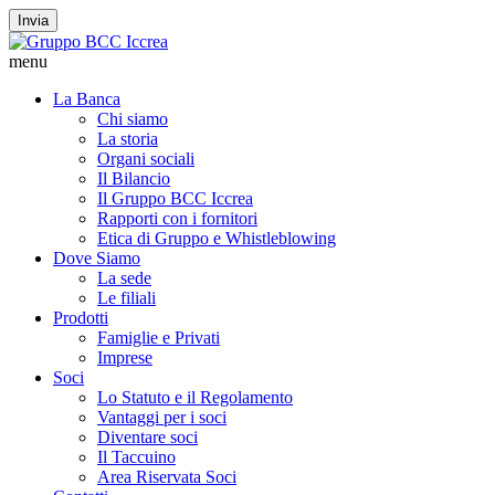
Invia
menu
La Banca
Chi siamo
La storia
Organi sociali
Il Bilancio
Il Gruppo BCC Iccrea
Rapporti con i fornitori
Etica di Gruppo e Whistleblowing
Dove Siamo
La sede
Le filiali
Prodotti
Famiglie e Privati
Imprese
Soci
Lo Statuto e il Regolamento
Vantaggi per i soci
Diventare soci
Il Taccuino
Area Riservata Soci