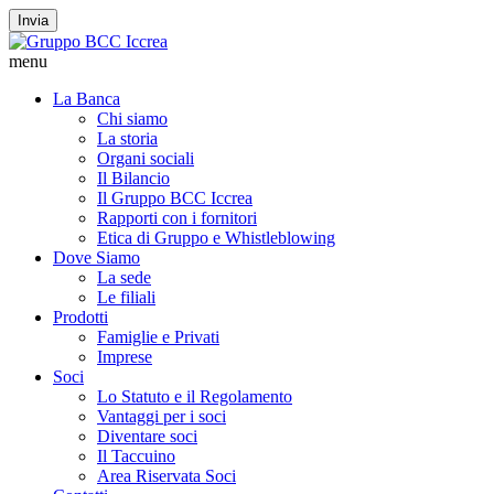
Invia
menu
La Banca
Chi siamo
La storia
Organi sociali
Il Bilancio
Il Gruppo BCC Iccrea
Rapporti con i fornitori
Etica di Gruppo e Whistleblowing
Dove Siamo
La sede
Le filiali
Prodotti
Famiglie e Privati
Imprese
Soci
Lo Statuto e il Regolamento
Vantaggi per i soci
Diventare soci
Il Taccuino
Area Riservata Soci