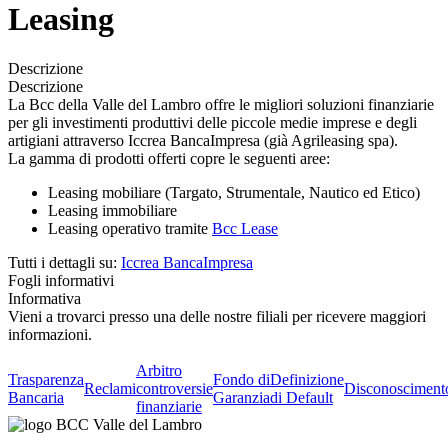
Leasing
Descrizione
Descrizione
La Bcc della Valle del Lambro offre le migliori soluzioni finanziarie
per gli investimenti produttivi delle piccole medie imprese e degli
artigiani attraverso Iccrea BancaImpresa (già Agrileasing spa).
La gamma di prodotti offerti copre le seguenti aree:
Leasing mobiliare (Targato, Strumentale, Nautico ed Etico)
Leasing immobiliare
Leasing operativo tramite
Bcc Lease
Tutti i dettagli su:
Iccrea BancaImpresa
Fogli informativi
Informativa
Vieni a trovarci presso una delle nostre filiali per ricevere maggiori
informazioni.
Arbitro
Trasparenza
Fondo di
Definizione
Reclami
controversie
Disconosciment
Bancaria
Garanzia
di Default
finanziarie