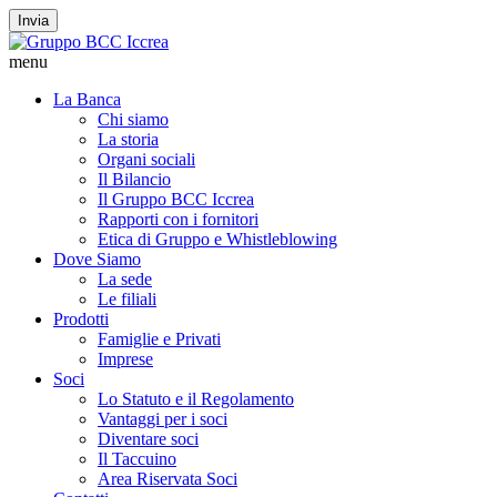
Invia
menu
La Banca
Chi siamo
La storia
Organi sociali
Il Bilancio
Il Gruppo BCC Iccrea
Rapporti con i fornitori
Etica di Gruppo e Whistleblowing
Dove Siamo
La sede
Le filiali
Prodotti
Famiglie e Privati
Imprese
Soci
Lo Statuto e il Regolamento
Vantaggi per i soci
Diventare soci
Il Taccuino
Area Riservata Soci