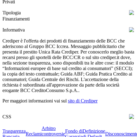
Privati
Tipologia
Finanziamenti
Informativa
Crediper è l'offerta dei prodotti di finanziamento delle BCC che
aderiscono al Gruppo BCC Iccrea. Messaggio pubblicitario che
presenta il prestito Unica Rata Crediper. Per conoscerlo meglio basta
recarsi presso gli sportelli delle BCC/CR o sul sito crediper.it dove,
nella sezione trasparenza, sono disponibili tra le altre cose: il modulo
“Informazioni europee di base sul credito ai consumatori” (SECCI);
la copia del testo contrattuale; Guida ABF; Guida Pratica Credito ai
consumatori; Guida Centrale dei Rischi. L'accettazione della
richiesta è subordinata all'approvazione da parte della società
erogante BCC CreditoConsumo S.p.A..
Per maggiori informazioni vai sul
sito di Crediper
CSS
Arbitro
Trasparenza
Fondo di
Definizione
Reclami
controversie
Disconosciment
Bancaria
Garanzia
di Default