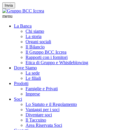
Invia
menu
La Banca
Chi siamo
La storia
Organi sociali
Il Bilancio
Il Gruppo BCC Iccrea
Rapporti con i fornitori
Etica di Gruppo e Whistleblowing
Dove Siamo
La sede
Le filiali
Prodotti
Famiglie e Privati
Imprese
Soci
Lo Statuto e il Regolamento
Vantaggi per i soci
Diventare soci
Il Taccuino
Area Riservata Soci