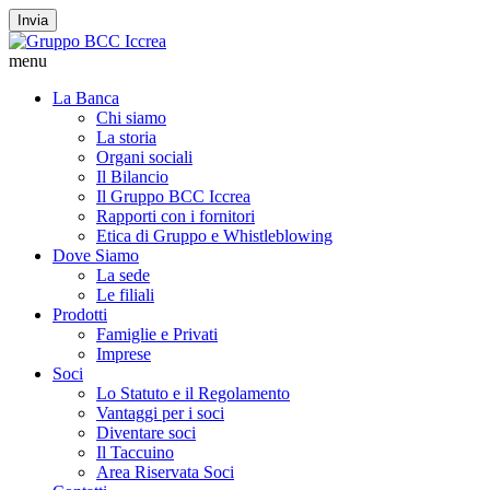
Invia
menu
La Banca
Chi siamo
La storia
Organi sociali
Il Bilancio
Il Gruppo BCC Iccrea
Rapporti con i fornitori
Etica di Gruppo e Whistleblowing
Dove Siamo
La sede
Le filiali
Prodotti
Famiglie e Privati
Imprese
Soci
Lo Statuto e il Regolamento
Vantaggi per i soci
Diventare soci
Il Taccuino
Area Riservata Soci