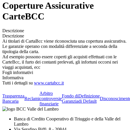
Coperture Assicurative
CarteBCC
Descrizione
Descrizione
Ai titolari di CartaBcc viene riconosciuta una copertura assicurativa.
Le garanzie operano con modalità differenziate a seconda della
tipologia della carta.
Ad esempio possono essere coperti gli acquisti effettuati con le
CarteBcc, il furto dei contanti prelevati, gli infortuni occorsi nei
viaggi acquistati, ecc
Fogli informativi
Informativa
Tutti i dettagli su
www.cartabcc.it
Arbitro
Trasparenza
Fondo di
Definizione
Reclami
controversie
Disconosciment
Bancaria
Garanzia
di Default
finanziarie
Banca di Credito Cooperativo di Triuggio e della Valle del
Lambro
Via Serafino Biffi, 8 - 20844