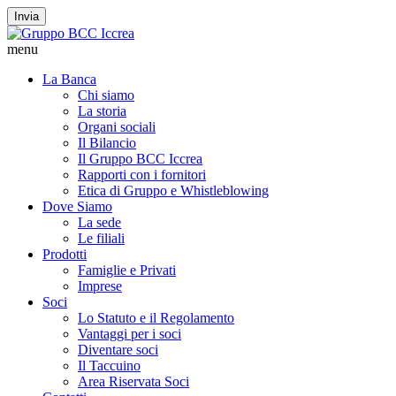
Invia
menu
La Banca
Chi siamo
La storia
Organi sociali
Il Bilancio
Il Gruppo BCC Iccrea
Rapporti con i fornitori
Etica di Gruppo e Whistleblowing
Dove Siamo
La sede
Le filiali
Prodotti
Famiglie e Privati
Imprese
Soci
Lo Statuto e il Regolamento
Vantaggi per i soci
Diventare soci
Il Taccuino
Area Riservata Soci