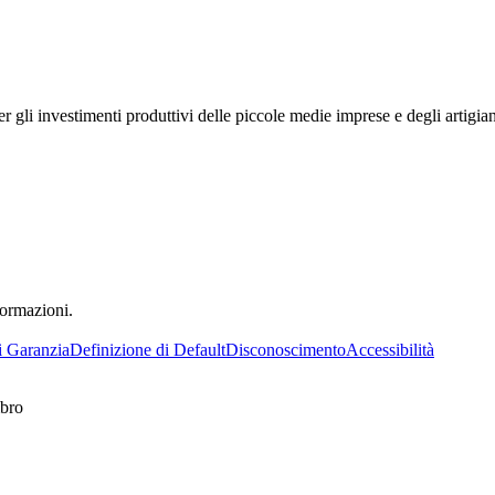
er gli investimenti produttivi delle piccole medie imprese e degli artigi
formazioni.
i Garanzia
Definizione di Default
Disconoscimento
Accessibilità
mbro