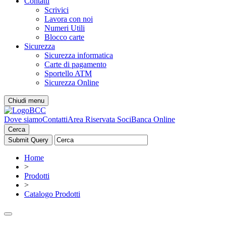
Contatti
Scrivici
Lavora con noi
Numeri Utili
Blocco carte
Sicurezza
Sicurezza informatica
Carte di pagamento
Sportello ATM
Sicurezza Online
Chiudi menu
Dove siamo
Contatti
Area Riservata Soci
Banca Online
Cerca
Home
>
Prodotti
>
Catalogo Prodotti