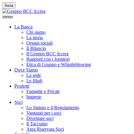
Invia
menu
La Banca
Chi siamo
La storia
Organi sociali
Il Bilancio
Il Gruppo BCC Iccrea
Rapporti con i fornitori
Etica di Gruppo e Whistleblowing
Dove Siamo
La sede
Le filiali
Prodotti
Famiglie e Privati
Imprese
Soci
Lo Statuto e il Regolamento
Vantaggi per i soci
Diventare soci
Il Taccuino
Area Riservata Soci