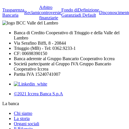
Arbitro
Trasparenza
Fondo di
Definizione
Reclami
controversie
Disconosciment
Bancaria
Garanzia
di Default
finanziarie
Banca di Credito Cooperativo di Triuggio e della Valle del
Lambro
Via Serafino Biffi, 8 - 20844
Triuggio (MB) - Tel: 0362.9233-1
CF: 00698390150
Banca aderente al Gruppo Bancario Cooperativo Iccrea
Società partecipante al Gruppo IVA Gruppo Bancario
Cooperativo Iccrea
Partita IVA 15240741007
©2021 Iccrea Banca S.p.A
La banca
Chi siamo
La storia
Organi sociali
Il Bilancio