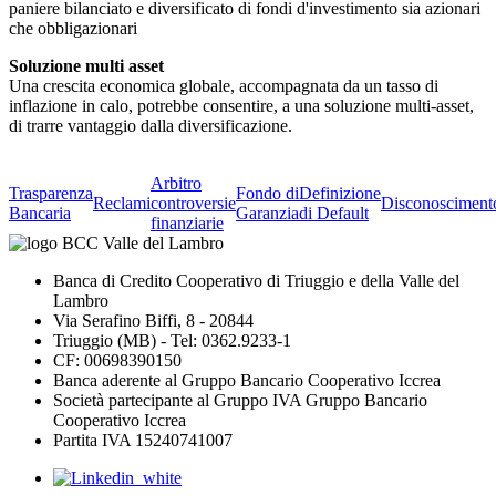
paniere bilanciato e diversificato di fondi d'investimento sia azionari
che obbligazionari
Soluzione multi asset
Una crescita economica globale, accompagnata da un tasso di
inflazione in calo, potrebbe consentire, a una soluzione multi-asset,
di trarre vantaggio dalla diversificazione.
Arbitro
Trasparenza
Fondo di
Definizione
Reclami
controversie
Disconosciment
Bancaria
Garanzia
di Default
finanziarie
Banca di Credito Cooperativo di Triuggio e della Valle del
Lambro
Via Serafino Biffi, 8 - 20844
Triuggio (MB) - Tel: 0362.9233-1
CF: 00698390150
Banca aderente al Gruppo Bancario Cooperativo Iccrea
Società partecipante al Gruppo IVA Gruppo Bancario
Cooperativo Iccrea
Partita IVA 15240741007