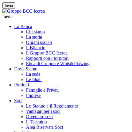
Invia
menu
La Banca
Chi siamo
La storia
Organi sociali
Il Bilancio
Il Gruppo BCC Iccrea
Rapporti con i fornitori
Etica di Gruppo e Whistleblowing
Dove Siamo
La sede
Le filiali
Prodotti
Famiglie e Privati
Imprese
Soci
Lo Statuto e il Regolamento
Vantaggi per i soci
Diventare soci
Il Taccuino
Area Riservata Soci