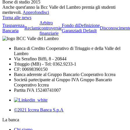
Borse di studio 2015
Anche quest'anno la Bcc Valle del Lambro premia gli studenti
meritevoli.
Approfondisci
Torna alle news
Arbitro
Trasparenza
Fondo di
Definizione
Reclami
controversie
Disconosciment
Bancaria
Garanzia
di Default
finanziarie
Banca di Credito Cooperativo di Triuggio e della Valle del
Lambro
Via Serafino Biffi, 8 - 20844
Triuggio (MB) - Tel: 0362.9233-1
CF: 00698390150
Banca aderente al Gruppo Bancario Cooperativo Iccrea
Società partecipante al Gruppo IVA Gruppo Bancario
Cooperativo Iccrea
Partita IVA 15240741007
©2021 Iccrea Banca S.p.A
La banca
Chi siamo