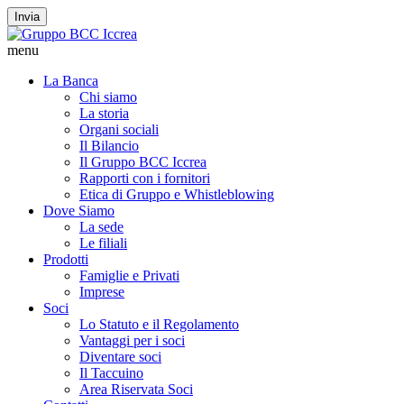
Invia
menu
La Banca
Chi siamo
La storia
Organi sociali
Il Bilancio
Il Gruppo BCC Iccrea
Rapporti con i fornitori
Etica di Gruppo e Whistleblowing
Dove Siamo
La sede
Le filiali
Prodotti
Famiglie e Privati
Imprese
Soci
Lo Statuto e il Regolamento
Vantaggi per i soci
Diventare soci
Il Taccuino
Area Riservata Soci