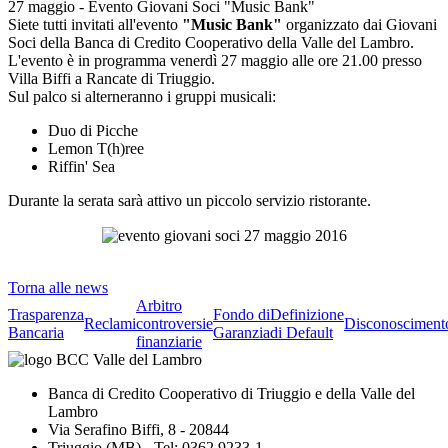
27 maggio - Evento Giovani Soci "Music Bank"
Siete tutti invitati all'evento
"Music Bank"
organizzato dai Giovani
Soci della Banca di Credito Cooperativo della Valle del Lambro.
L'evento è in programma venerdì 27 maggio alle ore 21.00 presso
Villa Biffi a Rancate di Triuggio.
Sul palco si alterneranno i gruppi musicali:
Duo di Picche
Lemon T(h)ree
Riffin' Sea
Durante la serata sarà attivo un piccolo servizio ristorante.
Torna alle news
Arbitro
Trasparenza
Fondo di
Definizione
Reclami
controversie
Disconosciment
Bancaria
Garanzia
di Default
finanziarie
Banca di Credito Cooperativo di Triuggio e della Valle del
Lambro
Via Serafino Biffi, 8 - 20844
Triuggio (MB) - Tel: 0362.9233-1