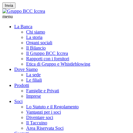
Invia
menu
La Banca
Chi siamo
La storia
Organi sociali
Il Bilancio
Il Gruppo BCC Iccrea
Rapporti con i fornitori
Etica di Gruppo e Whistleblowing
Dove Siamo
La sede
Le filiali
Prodotti
Famiglie e Privati
Imprese
Soci
Lo Statuto e il Regolamento
Vantaggi per i soci
Diventare soci
Il Taccuino
Area Riservata Soci