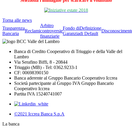
Seleziona l'immagine per scaricare il volantino
Torna alle news
Arbitro
Trasparenza
Fondo di
Definizione
Reclami
controversie
Disconosciment
Bancaria
Garanzia
di Default
finanziarie
Banca di Credito Cooperativo di Triuggio e della Valle del
Lambro
Via Serafino Biffi, 8 - 20844
Triuggio (MB) - Tel: 0362.9233-1
CF: 00698390150
Banca aderente al Gruppo Bancario Cooperativo Iccrea
Società partecipante al Gruppo IVA Gruppo Bancario
Cooperativo Iccrea
Partita IVA 15240741007
©2021 Iccrea Banca S.p.A
La banca