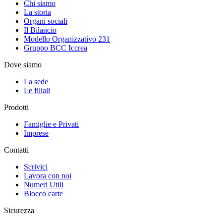
Chi siamo
La storia
Organi sociali
Il Bilancio
Modello Organizzativo 231
Gruppo BCC Iccrea
Dove siamo
La sede
Le filiali
Prodotti
Famiglie e Privati
Imprese
Contatti
Scrivici
Lavora con noi
Numeri Utili
Blocco carte
Sicurezza