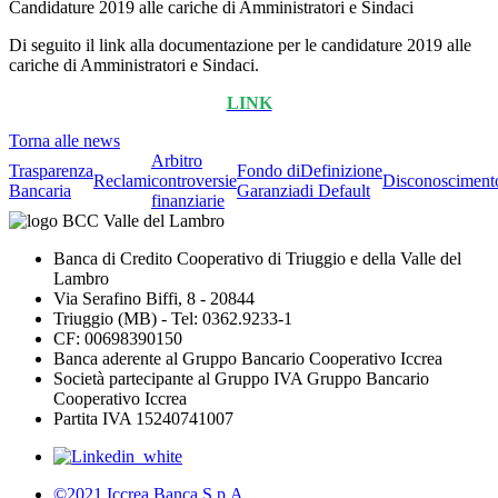
Candidature 2019 alle cariche di Amministratori e Sindaci
Di seguito il link alla documentazione per le candidature 2019 alle
cariche di Amministratori e Sindaci.
LINK
Torna alle news
Arbitro
Trasparenza
Fondo di
Definizione
Reclami
controversie
Disconosciment
Bancaria
Garanzia
di Default
finanziarie
Banca di Credito Cooperativo di Triuggio e della Valle del
Lambro
Via Serafino Biffi, 8 - 20844
Triuggio (MB) - Tel: 0362.9233-1
CF: 00698390150
Banca aderente al Gruppo Bancario Cooperativo Iccrea
Società partecipante al Gruppo IVA Gruppo Bancario
Cooperativo Iccrea
Partita IVA 15240741007
©2021 Iccrea Banca S.p.A