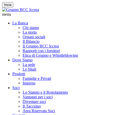
Invia
menu
La Banca
Chi siamo
La storia
Organi sociali
Il Bilancio
Il Gruppo BCC Iccrea
Rapporti con i fornitori
Etica di Gruppo e Whistleblowing
Dove Siamo
La sede
Le filiali
Prodotti
Famiglie e Privati
Imprese
Soci
Lo Statuto e il Regolamento
Vantaggi per i soci
Diventare soci
Il Taccuino
Area Riservata Soci