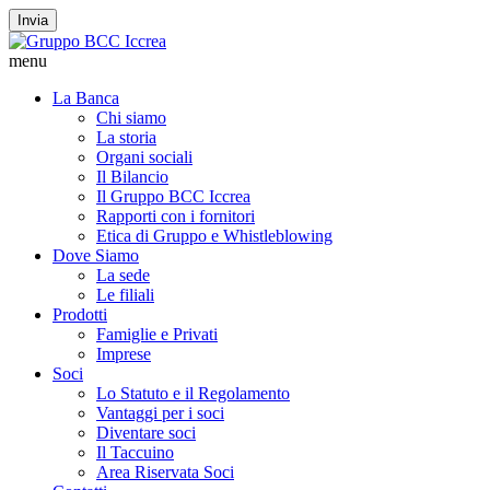
Invia
menu
La Banca
Chi siamo
La storia
Organi sociali
Il Bilancio
Il Gruppo BCC Iccrea
Rapporti con i fornitori
Etica di Gruppo e Whistleblowing
Dove Siamo
La sede
Le filiali
Prodotti
Famiglie e Privati
Imprese
Soci
Lo Statuto e il Regolamento
Vantaggi per i soci
Diventare soci
Il Taccuino
Area Riservata Soci