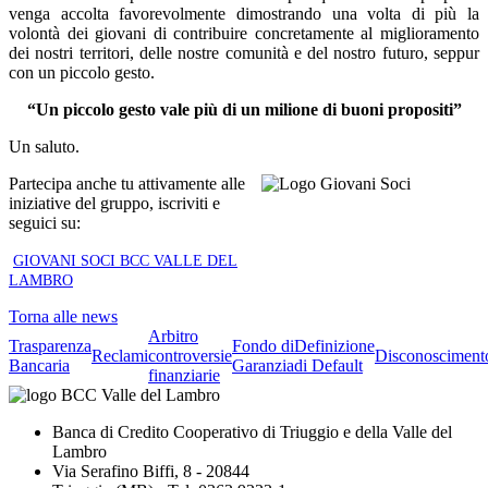
venga accolta favorevolmente dimostrando una volta di più la
volontà dei giovani di contribuire concretamente al miglioramento
dei nostri territori, delle nostre comunità e del nostro futuro, seppur
con un piccolo gesto.
“Un piccolo gesto vale più di un milione di buoni propositi”
Un saluto.
Partecipa anche tu attivamente alle
iniziative del gruppo, iscriviti e
seguici su:
GIOVANI SOCI BCC VALLE DEL
LAMBRO
Torna alle news
Arbitro
Trasparenza
Fondo di
Definizione
Reclami
controversie
Disconosciment
Bancaria
Garanzia
di Default
finanziarie
Banca di Credito Cooperativo di Triuggio e della Valle del
Lambro
Via Serafino Biffi, 8 - 20844