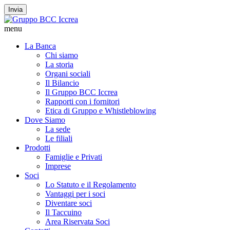
Invia
menu
La Banca
Chi siamo
La storia
Organi sociali
Il Bilancio
Il Gruppo BCC Iccrea
Rapporti con i fornitori
Etica di Gruppo e Whistleblowing
Dove Siamo
La sede
Le filiali
Prodotti
Famiglie e Privati
Imprese
Soci
Lo Statuto e il Regolamento
Vantaggi per i soci
Diventare soci
Il Taccuino
Area Riservata Soci