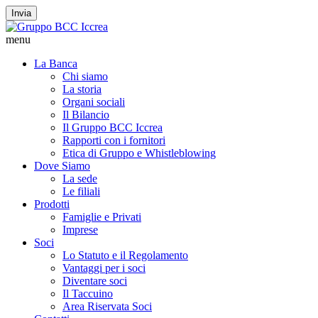
Invia
menu
La Banca
Chi siamo
La storia
Organi sociali
Il Bilancio
Il Gruppo BCC Iccrea
Rapporti con i fornitori
Etica di Gruppo e Whistleblowing
Dove Siamo
La sede
Le filiali
Prodotti
Famiglie e Privati
Imprese
Soci
Lo Statuto e il Regolamento
Vantaggi per i soci
Diventare soci
Il Taccuino
Area Riservata Soci