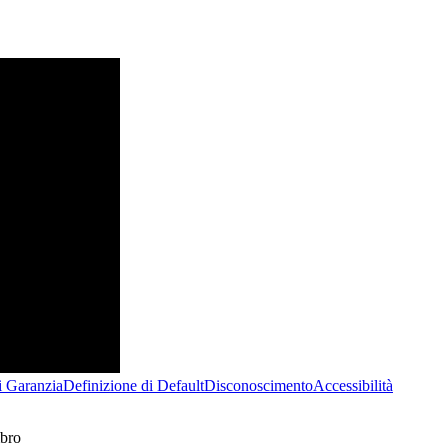
i Garanzia
Definizione di Default
Disconoscimento
Accessibilità
mbro