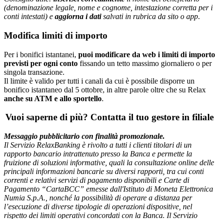
(denominazione legale, nome e cognome, intestazione corretta per i
conti intestati) e
aggiorna i dati
salvati in rubrica da sito o app
.
Modifica limiti di importo
Per i bonifici istantanei,
puoi modificare da web i limiti di importo
previsti per ogni conto
fissando un tetto massimo giornaliero o per
singola transazione.
Il limite è valido per tutti i canali da cui è possibile disporre un
bonifico istantaneo dal 5 ottobre, in altre parole oltre che su Relax
anche su ATM e allo sportello
.
Vuoi saperne di più? Contatta il tuo gestore in filiale
Messaggio pubblicitario con finalità promozionale.
Il Servizio RelaxBanking è rivolto a tutti i clienti titolari di un
rapporto bancario intrattenuto presso la Banca e permette la
fruizione di soluzioni informative, quali la consultazione online delle
principali informazioni bancarie su diversi rapporti, tra cui conti
correnti e relativi servizi di pagamento disponibili e Carte di
Pagamento “CartaBCC” emesse dall'Istituto di Moneta Elettronica
Numia S.p.A., nonché la possibilità di operare a distanza per
l’esecuzione di diverse tipologie di operazioni dispositive, nel
rispetto dei limiti operativi concordati con la Banca. Il Servizio