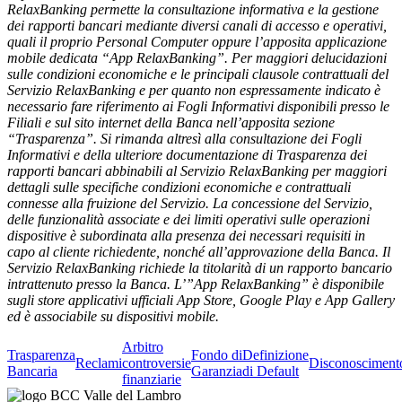
RelaxBanking permette la consultazione informativa e la gestione
dei rapporti bancari mediante diversi canali di accesso e operativi,
quali il proprio Personal Computer oppure l’apposita applicazione
mobile dedicata “App RelaxBanking”. Per maggiori delucidazioni
sulle condizioni economiche e le principali clausole contrattuali del
Servizio RelaxBanking e per quanto non espressamente indicato è
necessario fare riferimento ai Fogli Informativi disponibili presso le
Filiali e sul sito internet della Banca nell’apposita sezione
“Trasparenza”. Si rimanda altresì alla consultazione dei Fogli
Informativi e della ulteriore documentazione di Trasparenza dei
rapporti bancari abbinabili al Servizio RelaxBanking per maggiori
dettagli sulle specifiche condizioni economiche e contrattuali
connesse alla fruizione del Servizio. La concessione del Servizio,
delle funzionalità associate e dei limiti operativi sulle operazioni
dispositive è subordinata alla presenza dei necessari requisiti in
capo al cliente richiedente, nonché all’approvazione della Banca. Il
Servizio RelaxBanking richiede la titolarità di un rapporto bancario
intrattenuto presso la Banca. L’”App RelaxBanking” è disponibile
sugli store applicativi ufficiali App Store, Google Play e App Gallery
ed è associabile su dispositivi mobile.
Arbitro
Trasparenza
Fondo di
Definizione
Reclami
controversie
Disconosciment
Bancaria
Garanzia
di Default
finanziarie