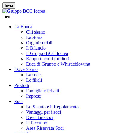
Invia
menu
La Banca
Chi siamo
La storia
Organi sociali
Il Bilancio
Il Gruppo BCC Iccrea
Rapporti con i fornitori
Etica di Gruppo e Whistleblowing
Dove Siamo
La sede
Le filiali
Prodotti
Famiglie e Privati
Imprese
Soci
Lo Statuto e il Regolamento
Vantaggi per i soci
Diventare soci
Il Taccuino
Area Riservata Soci